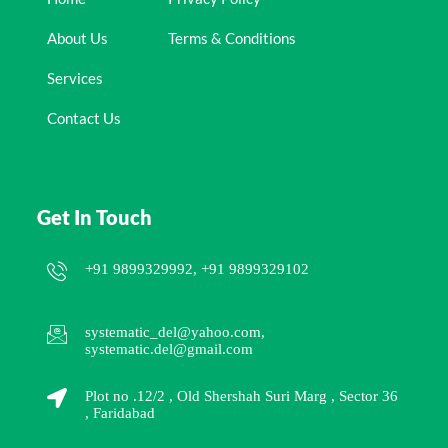
About Us
Terms & Conditions
Services
Contact Us
Get In Touch
+91 9899329992, +91 9899329102
systematic_del@yahoo.com,
systematic.del@gmail.com
Plot no .12/2 , Old Shershah Suri Marg , Sector 36
, Faridabad