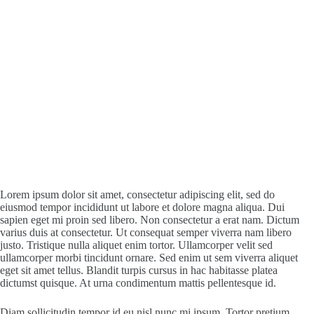
Lorem ipsum dolor sit amet, consectetur adipiscing elit, sed do
eiusmod tempor incididunt ut labore et dolore magna aliqua. Dui
sapien eget mi proin sed libero. Non consectetur a erat nam. Dictum
varius duis at consectetur. Ut consequat semper viverra nam libero
justo. Tristique nulla aliquet enim tortor. Ullamcorper velit sed
ullamcorper morbi tincidunt ornare. Sed enim ut sem viverra aliquet
eget sit amet tellus. Blandit turpis cursus in hac habitasse platea
dictumst quisque. At urna condimentum mattis pellentesque id.
Diam sollicitudin tempor id eu nisl nunc mi ipsum. Tortor pretium