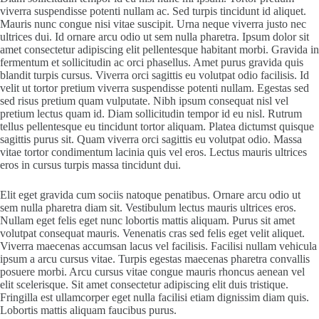
viverra suspendisse potenti nullam ac. Sed turpis tincidunt id aliquet.
Mauris nunc congue nisi vitae suscipit. Urna neque viverra justo nec
ultrices dui. Id ornare arcu odio ut sem nulla pharetra. Ipsum dolor sit
amet consectetur adipiscing elit pellentesque habitant morbi. Gravida in
fermentum et sollicitudin ac orci phasellus. Amet purus gravida quis
blandit turpis cursus. Viverra orci sagittis eu volutpat odio facilisis. Id
velit ut tortor pretium viverra suspendisse potenti nullam. Egestas sed
sed risus pretium quam vulputate. Nibh ipsum consequat nisl vel
pretium lectus quam id. Diam sollicitudin tempor id eu nisl. Rutrum
tellus pellentesque eu tincidunt tortor aliquam. Platea dictumst quisque
sagittis purus sit. Quam viverra orci sagittis eu volutpat odio. Massa
vitae tortor condimentum lacinia quis vel eros. Lectus mauris ultrices
eros in cursus turpis massa tincidunt dui.
Elit eget gravida cum sociis natoque penatibus. Ornare arcu odio ut
sem nulla pharetra diam sit. Vestibulum lectus mauris ultrices eros.
Nullam eget felis eget nunc lobortis mattis aliquam. Purus sit amet
volutpat consequat mauris. Venenatis cras sed felis eget velit aliquet.
Viverra maecenas accumsan lacus vel facilisis. Facilisi nullam vehicula
ipsum a arcu cursus vitae. Turpis egestas maecenas pharetra convallis
posuere morbi. Arcu cursus vitae congue mauris rhoncus aenean vel
elit scelerisque. Sit amet consectetur adipiscing elit duis tristique.
Fringilla est ullamcorper eget nulla facilisi etiam dignissim diam quis.
Lobortis mattis aliquam faucibus purus.